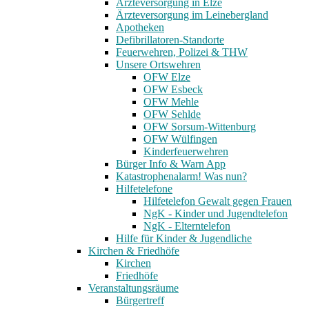
Ärzteversorgung in Elze
Ärzteversorgung im Leinebergland
Apotheken
Defibrillatoren-Standorte
Feuerwehren, Polizei & THW
Unsere Ortswehren
OFW Elze
OFW Esbeck
OFW Mehle
OFW Sehlde
OFW Sorsum-Wittenburg
OFW Wülfingen
Kinderfeuerwehren
Bürger Info & Warn App
Katastrophenalarm! Was nun?
Hilfetelefone
Hilfetelefon Gewalt gegen Frauen
NgK - Kinder und Jugendtelefon
NgK - Elterntelefon
Hilfe für Kinder & Jugendliche
Kirchen & Friedhöfe
Kirchen
Friedhöfe
Veranstaltungsräume
Bürgertreff