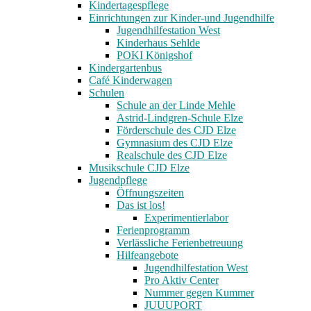
Kindertagespflege
Einrichtungen zur Kinder-und Jugendhilfe
Jugendhilfestation West
Kinderhaus Sehlde
POKI Königshof
Kindergartenbus
Café Kinderwagen
Schulen
Schule an der Linde Mehle
Astrid-Lindgren-Schule Elze
Förderschule des CJD Elze
Gymnasium des CJD Elze
Realschule des CJD Elze
Musikschule CJD Elze
Jugendpflege
Öffnungszeiten
Das ist los!
Experimentierlabor
Ferienprogramm
Verlässliche Ferienbetreuung
Hilfeangebote
Jugendhilfestation West
Pro Aktiv Center
Nummer gegen Kummer
JUUUPORT