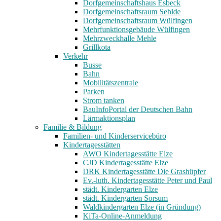
Dorfgemeinschaftshaus Esbeck
Dorfgemeinschaftsraum Sehlde
Dorfgemeinschaftsraum Wülfingen
Mehrfunktionsgebäude Wülfingen
Mehrzweckhalle Mehle
Grillkota
Verkehr
Busse
Bahn
Mobilitätszentrale
Parken
Strom tanken
BauInfoPortal der Deutschen Bahn
Lärmaktionsplan
Familie & Bildung
Familien- und Kinderservicebüro
Kindertagesstätten
AWO Kindertagesstätte Elze
CJD Kindertagesstätte Elze
DRK Kindertagesstätte Die Grashüpfer
Ev.-luth. Kindertagesstätte Peter und Paul
städt. Kindergarten Elze
städt. Kindergarten Sorsum
Waldkindergarten Elze (in Gründung)
KiTa-Online-Anmeldung