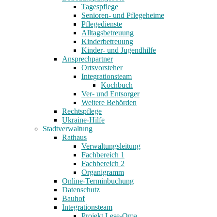
Tagespflege
Senioren- und Pflegeheime
Pflegedienste
Alltagsbetreuung
Kinderbetreuung
Kinder- und Jugendhilfe
Ansprechpartner
Ortsvorsteher
Integrationsteam
Kochbuch
Ver- und Entsorger
Weitere Behörden
Rechtspflege
Ukraine-Hilfe
Stadtverwaltung
Rathaus
Verwaltungsleitung
Fachbereich 1
Fachbereich 2
Organigramm
Online-Terminbuchung
Datenschutz
Bauhof
Integrationsteam
Projekt Lese-Oma