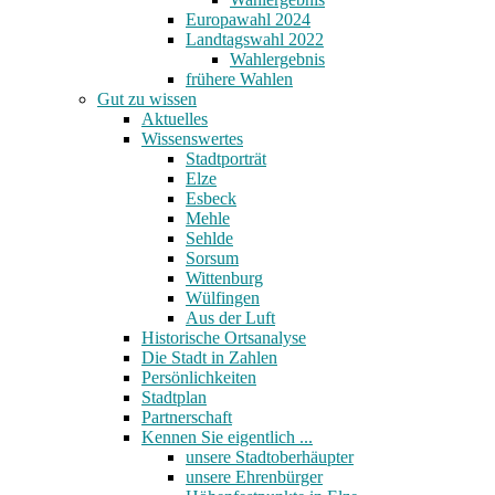
Europawahl 2024
Landtagswahl 2022
Wahlergebnis
frühere Wahlen
Gut zu wissen
Aktuelles
Wissenswertes
Stadtporträt
Elze
Esbeck
Mehle
Sehlde
Sorsum
Wittenburg
Wülfingen
Aus der Luft
Historische Ortsanalyse
Die Stadt in Zahlen
Persönlichkeiten
Stadtplan
Partnerschaft
Kennen Sie eigentlich ...
unsere Stadtoberhäupter
unsere Ehrenbürger