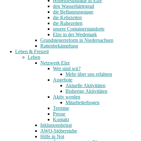
Höhenfestpunkte in Elze
den Wasserhärtegrad
die Beflaggungstage
die Kehrzeiten
die Ruhezeiten
unsere Containerstandorte
Elze in der Wedemark
Grundsteuerreform in Niedersachsen
Rattenbekämpfung
Leben & Freizeit
Leben
Netzwerk Elze
Wer sind wir?
Mehr über uns erfahren
Angebote
Aktuelle Aktivitäten
Bisherige Aktivitäten
Aktiv werden
Mitarbeiterbogen
Termine
Presse
Kontakt
Inklusionsbeirat
AWO-Stöberstube
Hilfe in Not