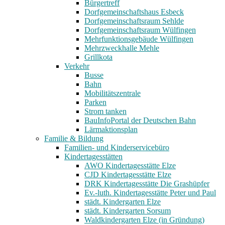
Bürgertreff
Dorfgemeinschaftshaus Esbeck
Dorfgemeinschaftsraum Sehlde
Dorfgemeinschaftsraum Wülfingen
Mehrfunktionsgebäude Wülfingen
Mehrzweckhalle Mehle
Grillkota
Verkehr
Busse
Bahn
Mobilitätszentrale
Parken
Strom tanken
BauInfoPortal der Deutschen Bahn
Lärmaktionsplan
Familie & Bildung
Familien- und Kinderservicebüro
Kindertagesstätten
AWO Kindertagesstätte Elze
CJD Kindertagesstätte Elze
DRK Kindertagesstätte Die Grashüpfer
Ev.-luth. Kindertagesstätte Peter und Paul
städt. Kindergarten Elze
städt. Kindergarten Sorsum
Waldkindergarten Elze (in Gründung)