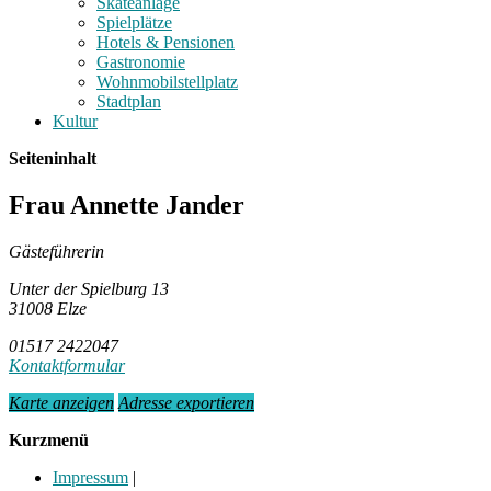
Skateanlage
Spielplätze
Hotels & Pensionen
Gastronomie
Wohnmobilstellplatz
Stadtplan
Kultur
Seiteninhalt
Frau Annette Jander
Gästeführerin
Unter der Spielburg 13
31008 Elze
01517 2422047
Kontaktformular
Karte anzeigen
Adresse exportieren
Kurzmenü
Impressum
|