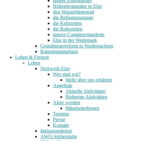
unsere Ehrenbürger
Höhenfestpunkte in Elze
den Wasserhärtegrad
die Beflaggungstage
die Kehrzeiten
die Ruhezeiten
unsere Containerstandorte
Elze in der Wedemark
Grundsteuerreform in Niedersachsen
Rattenbekämpfung
Leben & Freizeit
Leben
Netzwerk Elze
Wer sind wir?
Mehr über uns erfahren
Angebote
Aktuelle Aktivitäten
Bisherige Aktivitäten
Aktiv werden
Mitarbeiterbogen
Termine
Presse
Kontakt
Inklusionsbeirat
AWO-Stöberstube