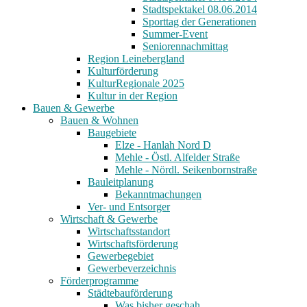
Stadtspektakel 08.06.2014
Sporttag der Generationen
Summer-Event
Seniorennachmittag
Region Leinebergland
Kulturförderung
KulturRegionale 2025
Kultur in der Region
Bauen & Gewerbe
Bauen & Wohnen
Baugebiete
Elze - Hanlah Nord D
Mehle - Östl. Alfelder Straße
Mehle - Nördl. Seikenbornstraße
Bauleitplanung
Bekanntmachungen
Ver- und Entsorger
Wirtschaft & Gewerbe
Wirtschaftsstandort
Wirtschaftsförderung
Gewerbegebiet
Gewerbeverzeichnis
Förderprogramme
Städtebauförderung
Was bisher geschah