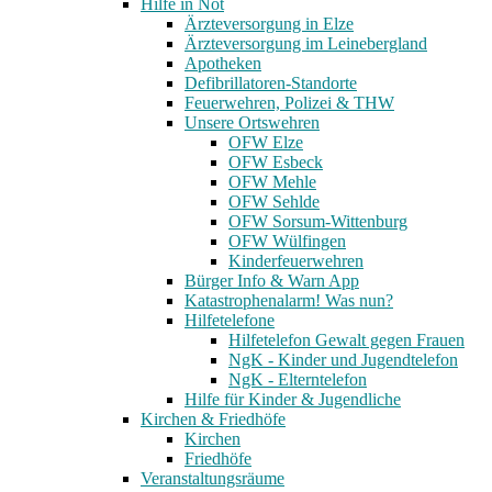
Hilfe in Not
Ärzteversorgung in Elze
Ärzteversorgung im Leinebergland
Apotheken
Defibrillatoren-Standorte
Feuerwehren, Polizei & THW
Unsere Ortswehren
OFW Elze
OFW Esbeck
OFW Mehle
OFW Sehlde
OFW Sorsum-Wittenburg
OFW Wülfingen
Kinderfeuerwehren
Bürger Info & Warn App
Katastrophenalarm! Was nun?
Hilfetelefone
Hilfetelefon Gewalt gegen Frauen
NgK - Kinder und Jugendtelefon
NgK - Elterntelefon
Hilfe für Kinder & Jugendliche
Kirchen & Friedhöfe
Kirchen
Friedhöfe
Veranstaltungsräume