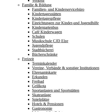
Verkehr
Familie & Bildung
Familien- und Kinderservicebüro
Kindertagesstätten
Kindertagespflege
Einrichtungen zur Kinder-und Jugendhilfe
Kindergartenbus
Café Kinderwagen
Schulen
Musikschule CJD Elze
Jugendpflege
Stadtbücherei
Bücherschränke
Freizeit
Terminkalender
Vereine, Verbände & sonstige Institutionen
Ehrenamtskarte
Erkunden
Freibad
Grillkota
Sportanlagen und Sportstätten
Skateanlage
Spielplätze
Hotels & Pensionen
Gastronomie