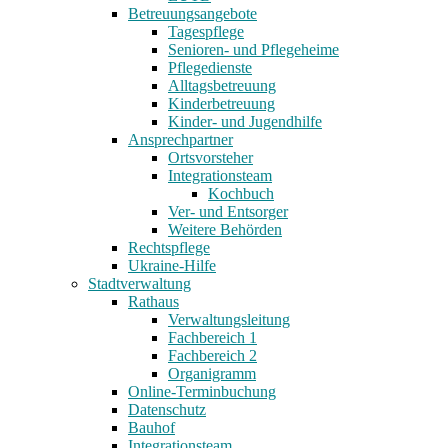
Betreuungsangebote
Tagespflege
Senioren- und Pflegeheime
Pflegedienste
Alltagsbetreuung
Kinderbetreuung
Kinder- und Jugendhilfe
Ansprechpartner
Ortsvorsteher
Integrationsteam
Kochbuch
Ver- und Entsorger
Weitere Behörden
Rechtspflege
Ukraine-Hilfe
Stadtverwaltung
Rathaus
Verwaltungsleitung
Fachbereich 1
Fachbereich 2
Organigramm
Online-Terminbuchung
Datenschutz
Bauhof
Integrationsteam