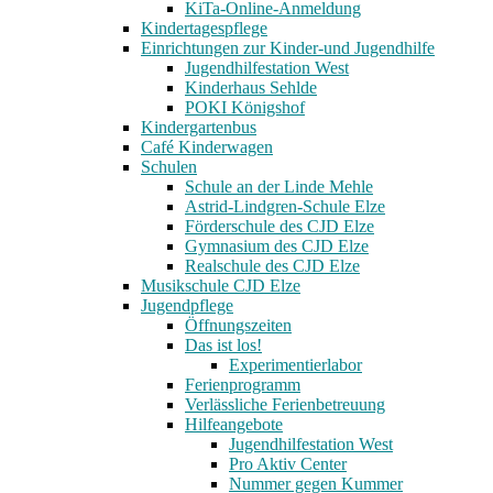
KiTa-Online-Anmeldung
Kindertagespflege
Einrichtungen zur Kinder-und Jugendhilfe
Jugendhilfestation West
Kinderhaus Sehlde
POKI Königshof
Kindergartenbus
Café Kinderwagen
Schulen
Schule an der Linde Mehle
Astrid-Lindgren-Schule Elze
Förderschule des CJD Elze
Gymnasium des CJD Elze
Realschule des CJD Elze
Musikschule CJD Elze
Jugendpflege
Öffnungszeiten
Das ist los!
Experimentierlabor
Ferienprogramm
Verlässliche Ferienbetreuung
Hilfeangebote
Jugendhilfestation West
Pro Aktiv Center
Nummer gegen Kummer