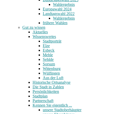
Wahlergebnis
Europawahl 2024
Landtagswahl 2022
Wahlergebnis
frühere Wahlen
Gut zu wissen
Aktuelles
Wissenswertes
Stadtporträt
Elze
Esbeck
Mehle
Sehlde
Sorsum
Wittenburg
Wülfingen
Aus der Luft
Historische Ortsanalyse
Die Stadt in Zahlen
Persönlichkeiten
Stadtplan
Partnerschaft
Kennen Sie eigentlich ...
unsere Stadtoberhäupter